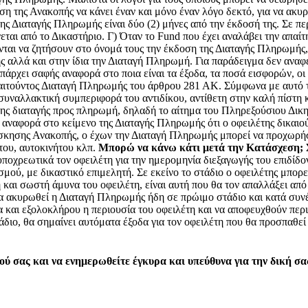
φαση της Ανακοπής να κάνει έναν και μόνο έναν λόγο δεκτό, για να α
ς Διαταγής Πληρωμής είναι δύο (2) μήνες από την έκδοσή της. Σε πε
ι από το Δικαστήριο. Γ) Όταν το Fund που έχει αναλάβει την απαίτησ
ύνται να ζητήσουν στο όνομά τους την έκδοση της Διαταγής Πληρωμής
αλλά και στην ίδια την Διαταγή Πληρωμή. Για παράδειγμα δεν αναφέρετ
πάρχει σαφής αναφορά στο ποια είναι τα έξοδα, τα ποσά εισφορών, οι
 αιτούντος Διαταγή Πληρωμής του άρθρου 281 ΑΚ. Σύμφωνα με αυτό τ
υναλλακτική συμπεριφορά του αντιδίκου, αντίθετη στην καλή πίστη
της διαταγής προς πληρωμή, δηλαδή το αίτημα του Πληρεξούσιου Δικη
 αναφορά στο κείμενο της Διαταγής Πληρωμής ότι ο οφειλέτης δικαι
κησης Ανακοπής, ο έχων την Διαταγή Πληρωμής μπορεί να προχωρήσ
του, αυτοκινήτου κλπ.
Μπορώ να κάνω κάτι μετά την Κατάσχεση;
οχρεωτικά τον οφειλέτη για την ημερομηνία διεξαγωγής του επιδίδο
μού, με δικαστικό επιμελητή. Σε εκείνο το στάδιο ο οφειλέτης μπορε
 και σωστή άμυνα του οφειλέτη, είναι αυτή που θα τον απαλλάξει απ
 ακυρωθεί η Διαταγή Πληρωμής ήδη σε πρώιμο στάδιο και κατά συνέπ
αι εξολοκλήρου η περιουσία του οφειλέτη και να αποφευχθούν περιττ
διο, θα σημαίνει αυτόματα έξοδα για τον οφειλέτη που θα προσπαθεί 
ύ σας και να ενημερωθείτε έγκυρα και υπεύθυνα για την δική σα