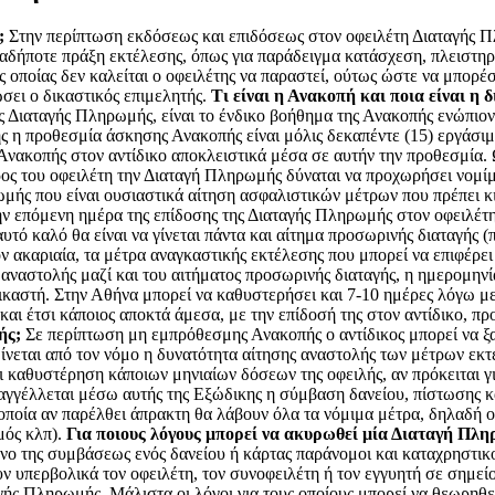
;
Στην περίπτωση εκδόσεως και επιδόσεως στον οφειλέτη Διαταγής Π
οιαδήποτε πράξη εκτέλεσης, όπως για παράδειγμα κατάσχεση, πλειστη
ς οποίας δεν καλείται ο οφειλέτης να παραστεί, ούτως ώστε να μπορέσε
ώσει ο δικαστικός επιμελητής.
Τι είναι η Ανακοπή και ποια είναι η 
της Διαταγής Πληρωμής, είναι το ένδικο βοήθημα της Ανακοπής ενώπι
η προθεσμία άσκησης Ανακοπής είναι μόλις δεκαπέντε (15) εργάσιμε
ς Ανακοπής στον αντίδικο αποκλειστικά μέσα σε αυτήν την προθεσμία.
ρος του οφειλέτη την Διαταγή Πληρωμής δύναται να προχωρήσει νομίμ
μής που είναι ουσιαστικά αίτηση ασφαλιστικών μέτρων που πρέπει κι α
ν επόμενη ημέρα της επίδοσης της Διαταγής Πληρωμής στον οφειλέτ
αυτό καλό θα είναι να γίνεται πάντα και αίτημα προσωρινής διαταγής
 ακαριαία, τα μέτρα αναγκαστικής εκτέλεσης που μπορεί να επιφέρει 
 αναστολής μαζί και του αιτήματος προσωρινής διαταγής, η ημερομηνί
 Δικαστή. Στην Αθήνα μπορεί να καθυστερήσει και 7-10 ημέρες λόγω
αι έτσι κάποιος αποκτά άμεσα, με την επίδοσή της στον αντίδικο, προ
ής;
Σε περίπτωση μη εμπρόθεσμης Ανακοπής ο αντίδικος μπορεί να ξα
νεται από τον νόμο η δυνατότητα αίτησης αναστολής των μέτρων εκ
 καθυστέρηση κάποιων μηνιαίων δόσεων της οφειλής, αν πρόκειται γι
γέλλεται μέσω αυτής της Εξώδικης η σύμβαση δανείου, πίστωσης και
οποία αν παρέλθει άπρακτη θα λάβουν όλα τα νόμιμα μέτρα, δηλαδή 
μός κλπ).
Για ποιους λόγους μπορεί να ακυρωθεί μία Διαταγή Πλ
ενο της συμβάσεως ενός δανείου ή κάρτας παράνομοι και καταχρηστικο
 υπερβολικά τον οφειλέτη, τον συνοφειλέτη ή τον εγγυητή σε σημεί
γής Πληρωμής. Μάλιστα οι λόγοι για τους οποίους μπορεί να θεωρηθ