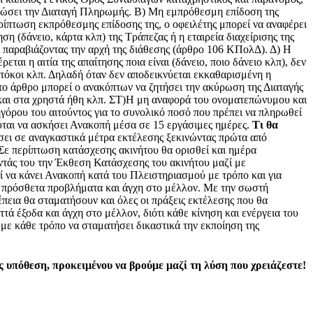
κυρώσει την Διαταγή Πληρωμής. Β) Μη εμπρόθεσμη επίδοση της
ρίπτωση εκπρόθεσμης επίδοσης της, ο οφειλέτης μπορεί να αναφέρει
η (δάνειο, κάρτα κλπ) της Τράπεζας ή η εταιρεία διαχείρισης της
, παραβιάζοντας την αρχή της διάθεσης (άρθρο 106 ΚΠολΔ). Δ) Η
αι η αιτία της απαίτησης ποια είναι (δάνειο, ποιο δάνειο κλπ), δεν
 τόκοι κλπ. Δηλαδή όταν δεν αποδεικνύεται εκκαθαρισμένη η
ο άρθρο μπορεί ο ανακόπτων να ζητήσει την ακύρωση της Διαταγής
 και στα χρηστά ήθη κλπ. ΣΤ)Η μη αναφορά του ονοματεπώνυμου και
γόρου του αιτούντος για το συνολικό ποσό που πρέπει να πληρωθεί
ούται να ασκήσει Ανακοπή μέσα σε 15 εργάσιμες ημέρες.
Τι θα
ει σε αναγκαστικά μέτρα εκτέλεσης ξεκινώντας πρώτα από
Σε περίπτωση κατάσχεσης ακινήτου θα ορισθεί και ημέρα
ντάς του την Έκθεση Κατάσχεσης του ακινήτου μαζί με
ί να κάνει Ανακοπή κατά του Πλειστηριασμού με τρόπο και για
ό πρόσθετα προβλήματα και άγχη στο μέλλον. Με την σωστή
εια θα σταματήσουν και όλες οι πράξεις εκτέλεσης που θα
ά έξοδα και άγχη στο μέλλον, διότι κάθε κίνηση και ενέργεια του
με κάθε τρόπο να σταματήσει δικαστικά την εκποίηση της
ς υπόθεση, προκειμένου να βρούμε μαζί τη λύση που χρειάζεστε!