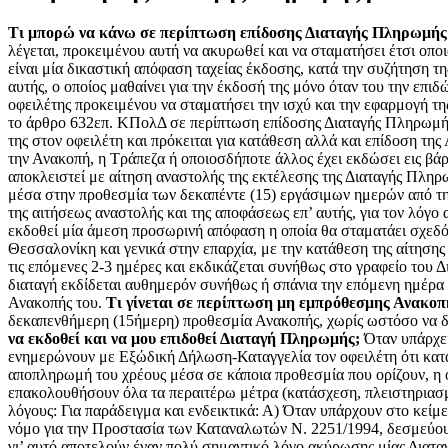
Τι μπορώ να κάνω σε περίπτωση επίδοσης Διαταγής Πληρωμής
λέγεται, προκειμένου αυτή να ακυρωθεί και να σταματήσει έτσι οπ
είναι μία δικαστική απόφαση ταχείας έκδοσης, κατά την συζήτηση τη
αυτής, ο οποίος μαθαίνει για την έκδοσή της μόνο όταν του την επιδ
οφειλέτης προκειμένου να σταματήσει την ισχύ και την εφαρμογή 
το άρθρο 632επ. ΚΠολΔ σε περίπτωση επίδοσης Διαταγής Πληρωμής 
της στον οφειλέτη και πρόκειται για κατάθεση αλλά και επίδοση τη
την Ανακοπή, η Τράπεζα ή οποιοσδήποτε άλλος έχει εκδώσει εις βά
αποκλειστεί με αίτηση αναστολής της εκτέλεσης της Διαταγής Πληρω
μέσα στην προθεσμία των δεκαπέντε (15) εργάσιμων ημερών από τη
της αιτήσεως αναστολής και της αποφάσεως επ’ αυτής, για τον λόγο 
εκδοθεί μία άμεση προσωρινή απόφαση η οποία θα σταματάει σχεδόν
Θεσσαλονίκη και γενικά στην επαρχία, με την κατάθεση της αίτησης
τις επόμενες 2-3 ημέρες και εκδικάζεται συνήθως στο γραφείο του
διαταγή εκδίδεται αυθημερόν συνήθως ή σπάνια την επόμενη ημέρα κ
Ανακοπής του.
Τι γίνεται σε περίπτωση μη εμπρόθεσμης Ανακοπ
δεκαπενθήμερη (15ήμερη) προθεσμία Ανακοπής, χωρίς ωστόσο να δί
να εκδοθεί και να μου επιδοθεί Διαταγή Πληρωμής;
Όταν υπάρχει
ενημερώνουν με Εξώδική Δήλωση-Καταγγελία τον οφειλέτη ότι καταγ
αποπληρωμή του χρέους μέσα σε κάποια προθεσμία που ορίζουν, η 
επακολουθήσουν όλα τα περαιτέρω μέτρα (κατάσχεση, πλειστηριασ
λόγους: Για παράδειγμα και ενδεικτικά: Α) Όταν υπάρχουν στο κείμ
νόμο για την Προστασία των Καταναλωτών Ν. 2251/1994, δεσμεύουν
γι’ αυτό αποτελούν έναν πολύ σημαντικό λόγο ακύρωσης μίας Διατα