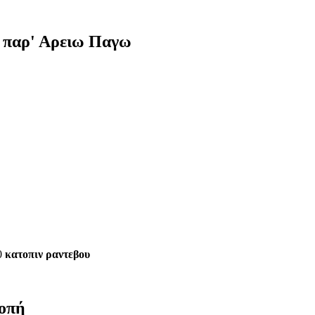
 παρ' Αρειω Παγω
0
κατοπιν ραντεβου
κοπή