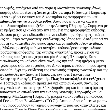
ληρωμής, παρέχεται από τον νόμο η δυνατότητα Ανακοπής όπως
ριασμός κλπ.
Τι είναι η Διαταγή Πληρωμής;
Η Διαταγή Πληρωμής
ι να εκφέρει ενώπιον του Δικαστηρίου τις αντιρρήσεις του επ’
διαδικασία για να προστατευθώ;
Αυτό που μπορεί να κάνει ο
ον του δικαστηρίου που εξέδωσε την Διαταγή Πληρωμής. Σύμφωνα με
ς ημέρες που ξεκινάει από την επομένη της ημερομηνίας επίδοσης
 Ωστόσο μέχρι να εκδικασθεί και να εκδοθεί η απόφαση σχετικά με
ως σε μέτρα αναγκαστικής εκτέλεσης εις βάρος του. Αυτό μπορεί να
υτή να κατατεθεί στο δικαστήριο και να επιδοθεί στον αντίδικο,
η. Μάλιστα, επειδή υπάρχει συνήθως καθυστέρηση στην εκδίκαση
 (προσωρινής απόφασης) της αίτησης αναστολής, προκειμένου να
κάποιος που έχει στα χέρια του μία Διαταγή Πληρωμής. Στην
α εκδίκασης που δίνεται είναι συνήθως την επόμενη ημέρα ή μέσα
 μεγαλύτερου φόρτου εργασίας στα Δικαστήρια, ωστόσο η προσωρινή
στασία μέχρι την εκδίκαση της κανονικής αίτησης αναστολής και της
ναεπιδώσει την Διαταγή Πληρωμής και τότε ξεκινάει νέα
τέλεσης της Διαταγής Πληρωμής.
Πως θα καταλάβω ότι ενδέχεται
α Τράπεζα ή χρέους αν πρόκειται για κάποιον άλλον, συνήθως
 γενικά καθίσταται η οφειλή ληξιπρόθεσμη και ζητείται η άμεση
ουσιαστικά να επιδιώξουν την έκδοση Διαταγής Πληρωμής και θα
ηρωμής;
Μία Διαταγή Πληρωμής μπορεί να ακυρωθεί για πολλούς
ί Γενικοί Όροι Συναλλαγών (Γ.Ο.Σ.). Αυτοί οι όροι σύμφωνα με τον
ο που προσβάλλουν τα νόμιμα δικαιώματά τους ως καταναλωτές και
εί κάποιος Γενικός Όρος Συναλλαγών καταχρηστικός και παράνομος,