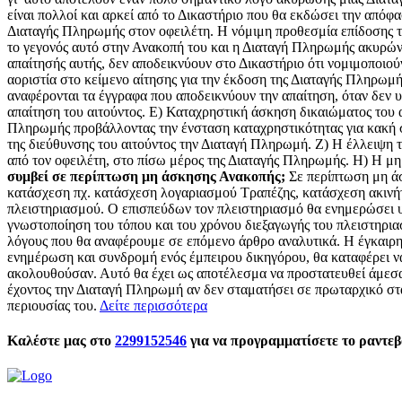
είναι πολλοί και αρκεί από το Δικαστήριο που θα εκδώσει την από
Διαταγής Πληρωμής στον οφειλέτη. Η νόμιμη προθεσμία επίδοσης τη
το γεγονός αυτό στην Ανακοπή του και η Διαταγή Πληρωμής ακυρώνετα
απαίτησής αυτής, δεν αποδεικνύουν στο Δικαστήριο ότι νομιμοποιο
αοριστία στο κείμενο αίτησης για την έκδοση της Διαταγής Πληρωμής 
αναφέρονται τα έγγραφα που αποδεικνύουν την απαίτηση, όταν δεν υ
απαίτηση του αιτούντος. Ε) Καταχρηστική άσκηση δικαιώματος του
Πληρωμής προβάλλοντας την ένσταση καταχρηστικότητας για κακή σ
της διεύθυνσης του αιτούντος την Διαταγή Πληρωμή. Ζ) Η έλλειψη 
από τον οφειλέτη, στο πίσω μέρος της Διαταγής Πληρωμής. Η) Η μη
συμβεί σε περίπτωση μη άσκησης Ανακοπής;
Σε περίπτωση μη άσ
κατάσχεση πχ. κατάσχεση λογαριασμού Τραπέζης, κατάσχεση ακινή
πλειστηριασμού. Ο επισπεύδων τον πλειστηριασμό θα ενημερώσει υπ
γνωστοποίηση του τόπου και του χρόνου διεξαγωγής του πλειστηριασ
λόγους που θα αναφέρουμε σε επόμενο άρθρο αναλυτικά. Η έγκαιρη
ενημέρωση και συνδρομή ενός έμπειρου δικηγόρου, θα καταφέρει να
ακολουθούσαν. Αυτό θα έχει ως αποτέλεσμα να προστατευθεί άμεσα κ
έχοντος την Διαταγή Πληρωμή αν δεν σταματήσει σε πρωταρχικό στά
περιουσίας του.
Δείτε περισσότερα
Καλέστε μας στο
2299152546
για να προγραμματίσετε το ραντεβο