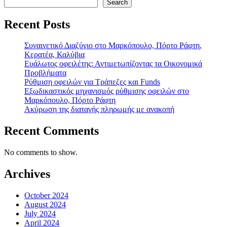
Search
Recent Posts
Συναινετικό Διαζύγιο στο Μαρκόπουλο, Πόρτο Ράφτη,
Κερατέα, Καλύβια
Ευάλωτος οφειλέτης: Αντιμετωπίζοντας τα Οικονομικά
Προβλήματα
Ρύθμιση οφειλών για Τράπεζες και Funds
Εξωδικαστικός μηχανισμός ρύθμισης οφειλών στο
Μαρκόπουλο, Πόρτο Ράφτη
Ακύρωση της διαταγής πληρωμής με ανακοπή
Recent Comments
No comments to show.
Archives
October 2024
August 2024
July 2024
April 2024